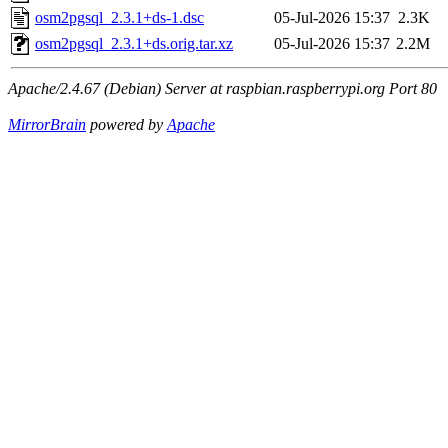
osm2pgsql_2.3.1+ds-1.dsc
05-Jul-2026 15:37
2.3K
osm2pgsql_2.3.1+ds.orig.tar.xz
05-Jul-2026 15:37
2.2M
Apache/2.4.67 (Debian) Server at raspbian.raspberrypi.org Port 80
MirrorBrain
powered by
Apache