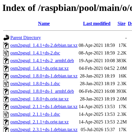
Index of /raspbian/pool/main/o
Name
Last modified
Size
D
Parent Directory
-
osm2pgsql_1.4.1+ds-2.debian.tar.xz
08-Apr-2021 18:59
17K
osm2pgsql_1.4.1+ds-2.dsc
08-Apr-2021 18:59
2.2K
osm2pgsql_1.4.1+ds-2_armhf.deb
19-Apr-2021 10:08
383K
osm2pgsql_1.4.1+ds.orig.tar.xz
04-Feb-2021 04:52
2.0M
osm2pgsql_1.8.0+ds-1.debian.tar.xz
28-Jan-2023 18:19
16K
osm2pgsql_1.8.0+ds-1.dsc
28-Jan-2023 18:19
2.3K
osm2pgsql_1.8.0+ds-1_armhf.deb
06-Feb-2023 16:08
393K
osm2pgsql_1.8.0+ds.orig.tar.xz
28-Jan-2023 18:19
2.0M
osm2pgsql_2.1.1+ds-1.debian.tar.xz
14-Apr-2025 13:53
17K
osm2pgsql_2.1.1+ds-1.dsc
14-Apr-2025 13:53
2.3K
osm2pgsql_2.1.1+ds.orig.tar.xz
14-Apr-2025 13:53
2.2M
osm2pgsql_2.3.1+ds-1.debian.tar.xz
05-Jul-2026 15:37
17K