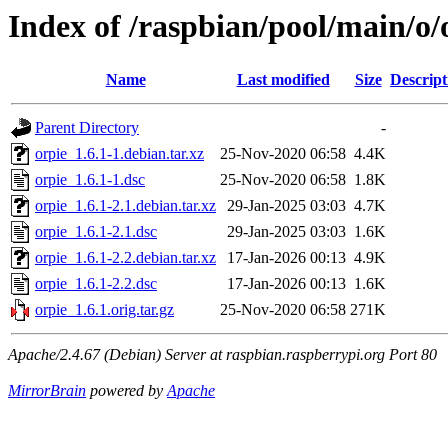
Index of /raspbian/pool/main/o/
Name
Last modified
Size
Descript
Parent Directory
-
orpie_1.6.1-1.debian.tar.xz
25-Nov-2020 06:58
4.4K
orpie_1.6.1-1.dsc
25-Nov-2020 06:58
1.8K
orpie_1.6.1-2.1.debian.tar.xz
29-Jan-2025 03:03
4.7K
orpie_1.6.1-2.1.dsc
29-Jan-2025 03:03
1.6K
orpie_1.6.1-2.2.debian.tar.xz
17-Jan-2026 00:13
4.9K
orpie_1.6.1-2.2.dsc
17-Jan-2026 00:13
1.6K
orpie_1.6.1.orig.tar.gz
25-Nov-2020 06:58
271K
Apache/2.4.67 (Debian) Server at raspbian.raspberrypi.org Port 80
MirrorBrain
powered by
Apache