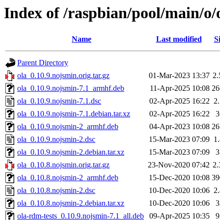
Index of /raspbian/pool/main/o/
Name
Last modified
S
Parent Directory
ola_0.10.9.nojsmin.orig.tar.gz
01-Mar-2023 13:37
2
ola_0.10.9.nojsmin-7.1_armhf.deb
11-Apr-2025 10:08
2
ola_0.10.9.nojsmin-7.1.dsc
02-Apr-2025 16:22
2
ola_0.10.9.nojsmin-7.1.debian.tar.xz
02-Apr-2025 16:22
ola_0.10.9.nojsmin-2_armhf.deb
04-Apr-2023 10:08
2
ola_0.10.9.nojsmin-2.dsc
15-Mar-2023 07:09
1
ola_0.10.9.nojsmin-2.debian.tar.xz
15-Mar-2023 07:09
ola_0.10.8.nojsmin.orig.tar.gz
23-Nov-2020 07:42
2
ola_0.10.8.nojsmin-2_armhf.deb
15-Dec-2020 10:08
3
ola_0.10.8.nojsmin-2.dsc
10-Dec-2020 10:06
2
ola_0.10.8.nojsmin-2.debian.tar.xz
10-Dec-2020 10:06
ola-rdm-tests_0.10.9.nojsmin-7.1_all.deb
09-Apr-2025 10:35