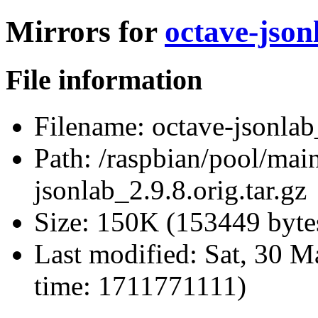
Mirrors for
octave-json
File information
Filename:
octave-jsonlab_
Path:
/raspbian/pool/main
jsonlab_2.9.8.orig.tar.gz
Size:
150K (153449 byte
Last modified:
Sat, 30 M
time: 1711771111)