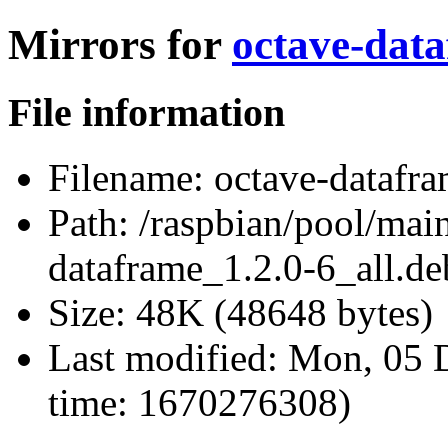
Mirrors for
octave-data
File information
Filename:
octave-datafra
Path:
/raspbian/pool/main
dataframe_1.2.0-6_all.de
Size:
48K (48648 bytes)
Last modified:
Mon, 05 D
time: 1670276308)