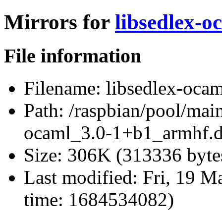
Mirrors for
libsedlex-
File information
Filename:
libsedlex-oca
Path:
/raspbian/pool/main
ocaml_3.0-1+b1_armhf.
Size:
306K (313336 byte
Last modified:
Fri, 19 M
time: 1684534082)